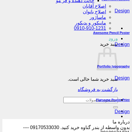
حالت دهنده و فر مو
اصلاح آقایان
Design
اصلاح بانوان
ماساژور
مانیکور و پدیکور
0910-910-1231
Awesome Pencil Poster
ورود
سبد خرید
Design
Portfolio typography
Design
سبد خرید شما خالی است.
بازگشت به فروشگاه
جستجو
Flatsome Poster Print
برای:
Design
درباره ما
بدون واسطه از بندر گناوه خرید کنید. 09170533030 ----