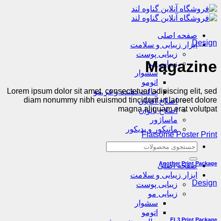
Skip
to
content
صفحه اصلی
Design
ابزار زیبایی و سلامت
زیبایی پوست
Magazine
زیبایی مو
سشوار
اتومو
Lorem ipsum dolor sit amet, consectetuer adipiscing elit, sed
حالت دهنده و فر مو
diam nonummy nibh euismod tincidunt ut laoreet dolore
اصلاح آقایان
magna aliquam erat volutpat
اصلاح بانوان
ماساژور
مانیکور و پدیکور
Flatsome Poster Print
جستجو
برای:
Another Print Package
صفحه اصلی
ابزار زیبایی و سلامت
Design
زیبایی پوست
زیبایی مو
سشوار
اتومو
FL3 Print Package