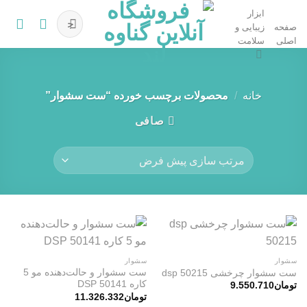
Ski
ابزار
جستجو
t
صفحه
زیبایی و
برای:
اصلی
سلامت
conten
خانه
/
محصولات برچسب خورده “ست سشوار”
صافی
سشوار
سشوار
ست سشوار و حالت‌دهنده مو 5
ست سشوار چرخشی dsp 50215
کاره DSP 50141
تومان
9.550.710
تومان
11.326.332