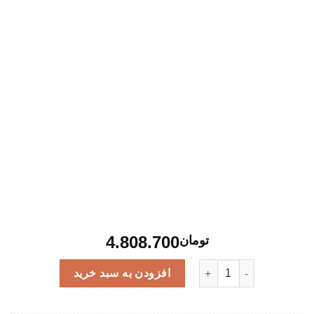
4.808.700
تومان
ماشین اصلاح خط زن dsp 91371 عدد
افزودن به سبد خرید