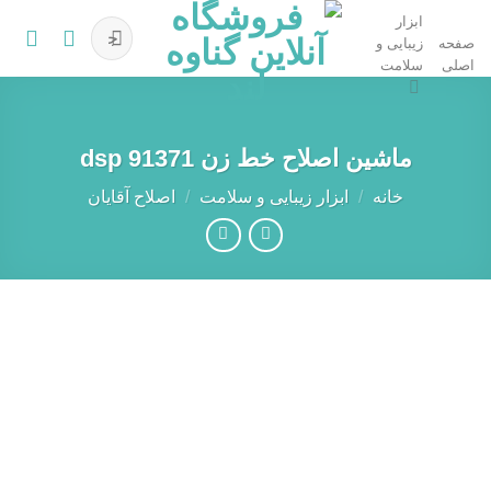
Ski
ابزار
جستجو
t
صفحه
زیبایی و
برای:
اصلی
سلامت
conten
ماشین اصلاح خط زن dsp 91371
خانه
/
ابزار زیبایی و سلامت
/
اصلاح آقایان